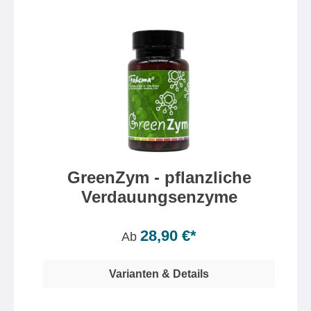
GreenZym - pflanzliche
Verdauungsenzyme
Inhalt:
80 Kapsel(n)
(0,36 €* / 1 Kapsel(n))
28,90 €*
Ab
Varianten & Details