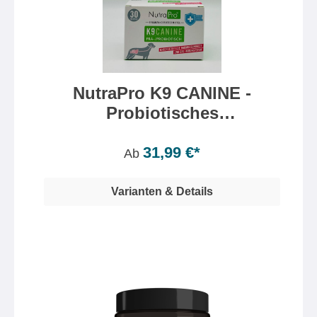
NutraPro K9 CANINE -
Probiotisches
Pulverkonzentrat
Inhalt:
30 Gramm
(106,63 €* / 100 Gramm)
31,99 €*
Ab
Varianten & Details