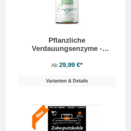
Pflanzliche
Verdauungsenzyme -
Hildegard Enzyme
Inhalt:
60 Kapsel(n)
(0,50 €* / 1 Kapsel(n))
29,99 €*
Ab
Varianten & Details